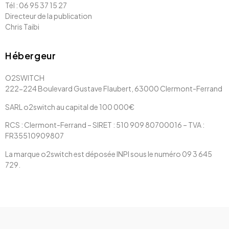
Tél : 06 95 37 15 27
Directeur de la publication
Chris Taibi
Hébergeur
O2SWITCH
222-224 Boulevard Gustave Flaubert, 63000 Clermont-Ferrand
SARL o2switch au capital de 100 000€
RCS : Clermont-Ferrand – SIRET : 510 909 80700016 – TVA :
FR35510909807
La marque o2switch est déposée INPI sous le numéro 09 3 645
729.