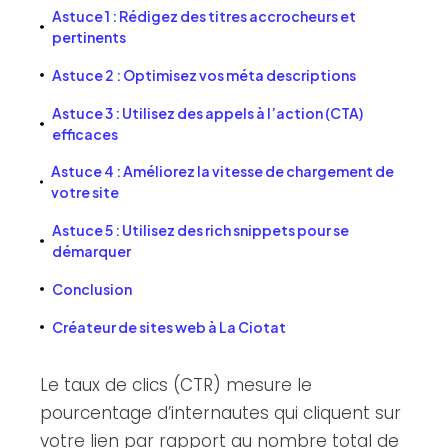
Astuce 1 : Rédigez des titres accrocheurs et
pertinents
Astuce 2 : Optimisez vos méta descriptions
Astuce 3 : Utilisez des appels à l’action (CTA)
efficaces
Astuce 4 : Améliorez la vitesse de chargement de
votre site
Astuce 5 : Utilisez des rich snippets pour se
démarquer
Conclusion
Créateur de sites web à La Ciotat
Le taux de clics (CTR) mesure le
pourcentage d’internautes qui cliquent sur
votre lien par rapport au nombre total de